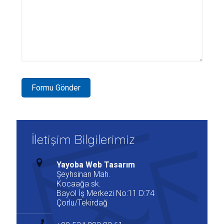
İletişim Bilgilerimiz
Yayoba Web Tasarım
Şeyhsinan Mah.
Kocaağa sk.
Bayol İş Merkezi No:11 D:74
Çorlu/Tekirdağ