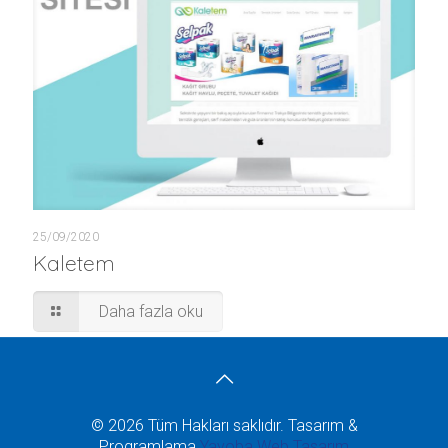
25/09/2020
Kaletem
Daha fazla oku
© 2026 Tüm Hakları saklıdır. Tasarım &
Programlama
Yayoba Web Tasarım