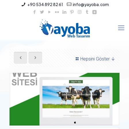
+90 534 892 82 61
info@yayoba.com
Hepsini Göster ↓