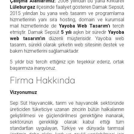
Çalışma Alanlarımız:
2008 yılından bu yana Kırklareli
Lüleburgaz
ilçesinde faaliyet gösteren Damak Sepsüt,
2015 yılından bu yana web tasarım ve programlama
hizmetlerinin yanı sıra hosting, domain ve kurumsal
mail hizmetlerinde de
Yayoba Web Tasarım'ı
tercih
etmiştir. Damak Sepsüt
5 yılı
aşkın bir süredir
Yayoba
web tasarım'ın
düzenli müşterisidir. Yayoba web
tasarım, sürekli olarak şirketin web sitesinin destek ve
bakım hizmetlerini sağlamaktadır.
5 yıldır bizi tercih ettiğiniz için teşekkür ederiz, ortak
başarımıza inanıyoruz.
Firma Hakkında
Vizyonumuz
Sep Süt Hayvancılık, tarım ve hayvancılık sektöründe
üreticiden tüketiciye uzanan zincirin bütün halkalarının
geliştirilmesi ve güçlendirilmesi gerektiğine inanarak,
sektörünün gerekliliği olarak kabul ettiği tüm
standartları uygulayan, Türkiye ve dünyada tarımsal