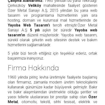
Çalışma Alanlarımız:
1960 yılından bu yana Tekirdağ/
Çerkezköy
Veliköy
mahallesinde faaliyet gösteren
Özer Metal Sanayi A.Ş, 2015 yılından bu yana web
tasarım ve programlama hizmetlerinin yanı sıra
hosting, domain ve kurumsal mail hizmetlerinde de
Yayoba Web Tasarım'ı
tercih etmiştir.Özer Metal
Sanayi A.Ş
5 yılı
aşkın bir süredir
Yayoba web
tasarım'ın
düzenli müşterisidir. Yayoba web tasarım,
sürekli olarak şirketin web sitesinin destek ve bakım
hizmetlerini sağlamaktadır.
5 yıldır bizi tercih ettiğiniz için teşekkür ederiz, ortak
başarımıza inanıyoruz.
Firma Hakkında
1960 yılında pirinç levha üretimiyle faaliyete başlamış
olan firmamız, zamanla modern üretim teknolojilerini
kullanarak günümüze kadar büyüyerek gelmiştir. Bakır
ve bakır alaşımlarından üretmekte olduğu şeritler ve
yassı tellerle uluslararası bir prestije sahip olan
Özer
Metal
, otomotiv, tekstil, sıhhi tesisat, elektrik ve