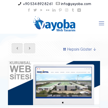
+90 534 892 82 61
info@yayoba.com
Hepsini Göster ↓