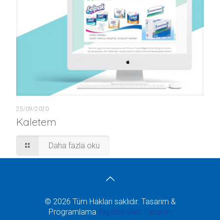
25/09/2020
Kaletem
Daha fazla oku
© 2026 Tüm Hakları saklıdır. Tasarım &
Programlama
Yayoba Web Tasarım