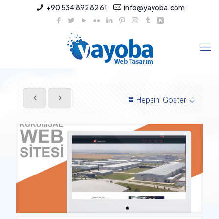
+90 534 892 82 61
info@yayoba.com
Hepsini Göster ↓