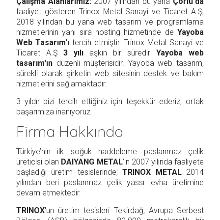
Çalışma Alanlarımız:
2007 yılından bu yana
Çorlu'da
faaliyet gösteren Trinox Metal Sanayi ve Ticaret A.Ş,
2018 yılından bu yana web tasarım ve programlama
hizmetlerinin yanı sıra hosting hizmetinde de
Yayoba
Web Tasarım'ı
tercih etmiştir. Trinox Metal Sanayi ve
Ticaret A.Ş
3 yılı
aşkın bir süredir
Yayoba web
tasarım'ın
düzenli müşterisidir. Yayoba web tasarım,
sürekli olarak şirketin web sitesinin destek ve bakım
hizmetlerini sağlamaktadır.
3 yıldır bizi tercih ettiğiniz için teşekkür ederiz, ortak
başarımıza inanıyoruz.
Firma Hakkında
Türkiye’nin ilk soğuk haddeleme paslanmaz çelik
üreticisi olan
DAIYANG METAL
’in 2007 yılında faaliyete
başladığı üretim tesislerinde;
TRINOX METAL
2014
yılından beri paslanmaz çelik yassı levha üretimine
devam etmektedir.
TRINOX
'un üretim tesisleri Tekirdağ, Avrupa Serbest